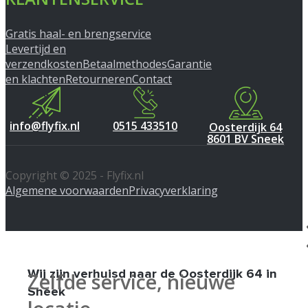
Gratis haal- en brengservice
Levertijd en
verzendkosten
Betaalmethodes
Garantie
en klachten
Retourneren
Contact
info@flyfix.nl
0515 433510
Oosterdijk 64
8601 BV Sneek
Copyright © 2025 - Flyfix.nl
Algemene voorwaarden
Privacyverklaring
Wij zijn verhuisd naar de Oosterdijk 64 in
Zelfde service, nieuwe
Sneek