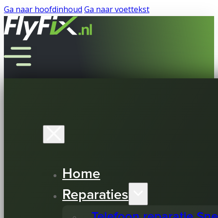
Ga naar hoofdinhoud
Ga naar voettekst
Home
Reparaties
Telefoon reparatie Sn